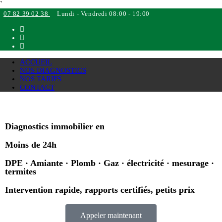
`
07 82 39 02 38
Lundi - Vendredi 08:00 - 19:00
ACCUEIL
NOS DIAGNOSTICS
NOS TARIFS
CONTACT
Diagnostics immobilier en
Moins de 24h
DPE · Amiante · Plomb · Gaz · électricité · mesurage ·
termites
Intervention rapide, rapports certifiés, petits prix
Appeler maintenant